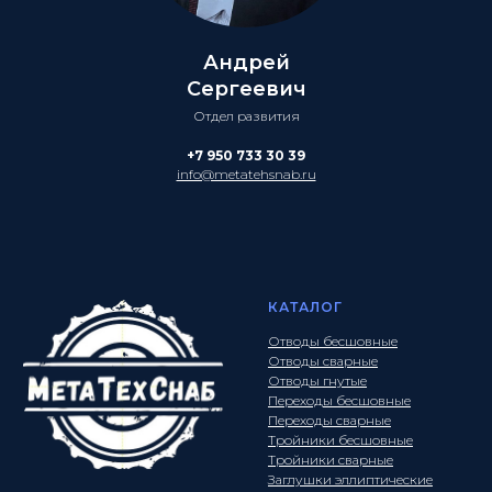
Андрей
Сергеевич
Отдел развития
+7 950 733 30 39
info@metatehsnab.ru
КАТАЛОГ
Отводы бесшовные
Отводы сварные
Отводы гнутые
Переходы бесшовные
Переходы сварные
Тройники бесшовные
Тройники сварные
Заглушки эллиптические