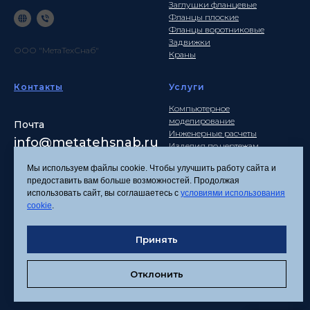
Заглушки фланцевые
Фланцы плоские
Фланцы воротниковые
Задвижки
ООО "МетаТехСнаб"
Краны
Контакты
Услуги
Компьютерное
моделирование
Почта
Инженерные расчеты
info
@metatehsnab.ru
Изделия по чертежам
Мы используем файлы cookie. Чтобы улучшить работу сайта и
предоставить вам больше возможностей. Продолжая
использовать сайт, вы соглашаетесь с
условиями использования
Политика
cookie
.
конфиденциальности
Согласие на обработку
Принять
персональных данных
Соглашение об
использовании файлов
Отклонить
cookies