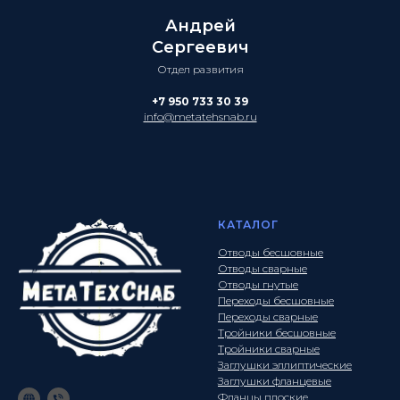
Андрей
Сергеевич
Отдел развития
+7 950 733 30 39
info@metatehsnab.ru
КАТАЛОГ
Отводы бесшовные
Отводы сварные
Отводы гнутые
Переходы бесшовные
Переходы сварные
Тройники бесшовные
Тройники сварные
Заглушки эллиптические
Заглушки фланцевые
Фланцы плоские