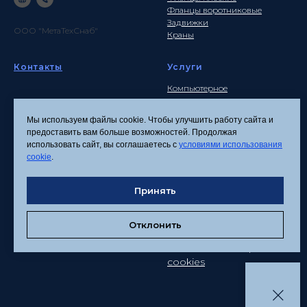
Фланцы воротниковые
Задвижки
ООО "МетаТехСнаб"
Краны
Контакты
Услуги
Компьютерное
моделирование
Почта
Инженерные расчеты
info
@metatehsnab.ru
Мы используем файлы cookie. Чтобы улучшить работу сайта и
Изделия по чертежам
предоставить вам больше возможностей. Продолжая
использовать сайт, вы соглашаетесь с
условиями использования
cookie
.
Политика
конфиденциальности
Принять
Согласие на обработку
персональных данных
Отклонить
Соглашение об
использовании файлов
cookies