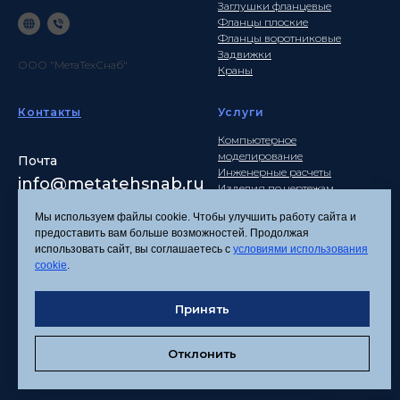
Заглушки фланцевые
Фланцы плоские
Фланцы воротниковые
Задвижки
ООО "МетаТехСнаб"
Краны
Контакты
Услуги
Компьютерное
моделирование
Почта
Инженерные расчеты
info
@metatehsnab.ru
Изделия по чертежам
Мы используем файлы cookie. Чтобы улучшить работу сайта и
предоставить вам больше возможностей. Продолжая
использовать сайт, вы соглашаетесь с
условиями использования
Политика
cookie
.
конфиденциальности
Согласие на обработку
Принять
персональных данных
Соглашение об
использовании файлов
Отклонить
cookies