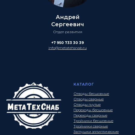
Андрей
Сергеевич
Отдел развития
+7 950 733 30 39
info@metatehsnab.ru
КАТАЛОГ
Отводы бесшовные
Отводы сварные
Отводы гнутые
Переходы бесшовные
Переходы сварные
Тройники бесшовные
Тройники сварные
Заглушки эллиптические