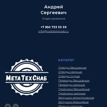
Андрей
Сергеевич
Отдел развития
+7 950 733 30 39
info@metatehsnab.ru
КАТАЛОГ
Отводы бесшовные
Отводы сварные
Отводы гнутые
Переходы бесшовные
Переходы сварные
Тройники бесшовные
Тройники сварные
Заглушки эллиптические
Заглушки фланцевые
Фланцы плоские