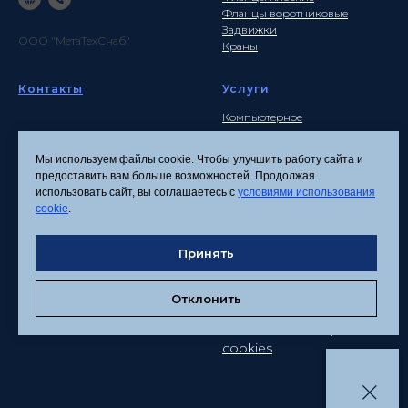
Фланцы воротниковые
Задвижки
ООО "МетаТехСнаб"
Краны
Контакты
Услуги
Компьютерное
моделирование
Почта
Инженерные расчеты
info
@metatehsnab.ru
Мы используем файлы cookie. Чтобы улучшить работу сайта и
Изделия по чертежам
предоставить вам больше возможностей. Продолжая
использовать сайт, вы соглашаетесь с
условиями использования
cookie
.
Политика
конфиденциальности
Принять
Согласие на обработку
персональных данных
Отклонить
Соглашение об
использовании файлов
cookies