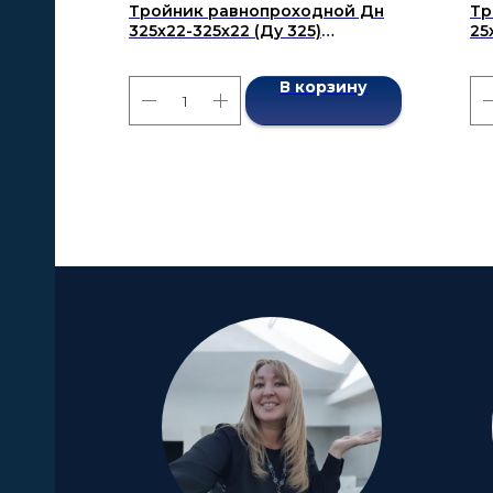
Тройник равнопроходной Дн
Тр
325х22-325х22 (Ду 325)
25
бесшовный ГОСТ 17376-2001
ГО
В корзину