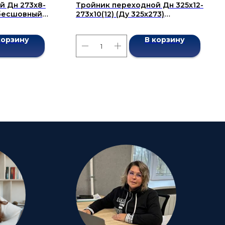
й Дн 273x8-
Тройник переходной Дн 325х12-
) бесшовный
273х10(12) (Ду 325х273)
бесшовный ГОСТ 17376-2001
корзину
В корзину