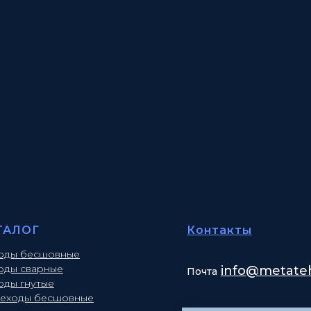
ТАЛОГ
Контакты
оды бесшовные
оды сварные
info
@metateh
Почта
оды гнутые
еходы бесшовные