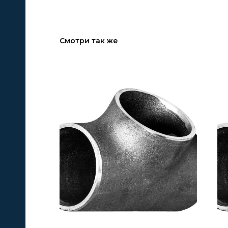
Смотри так же
А