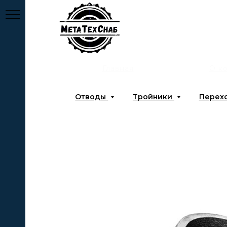
Главная
О к
Отводы
Тройники
Перех