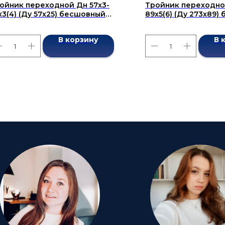
ойник переходной Дн 57x3-
Тройник переходно
х3(4) (Ду 57x25) бесшовный
89x5(6) (Ду 273x89
СТ 17376-2001
ГОСТ 17376-2001
В корзину
В 