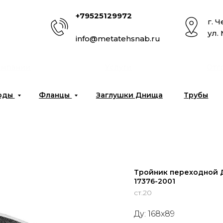
+79525129972
г. 
ул.
info@metatehsnab.ru
омпании
Услуги
Отг
оды
Фланцы
Заглушки Днища
Трубы
Тройник переходной Д
17376-2001
ст.20
Ду: 168x89