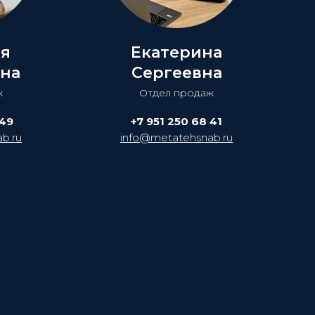
ия
Екатерина
на
Сергеевна
ж
Отдел продаж
 49
+7 951 250 68 41
b.ru
info@metatehsnab.ru