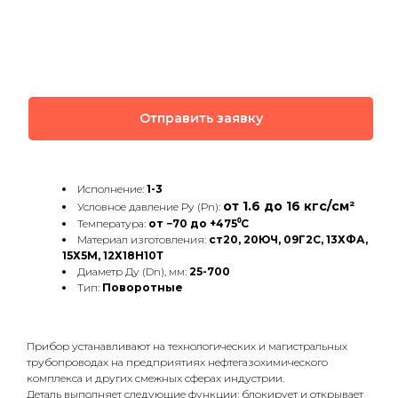
Отправить заявку
Исполнение:
1-3
от 1.6 до 16 кгс/см²
Условное давление Ру (Рn):
Температура:
от −70 до +475⁰C
Материал изготовления:
ст20, 20ЮЧ, 09Г2С, 13ХФА,
15Х5М, 12Х18Н10Т
Диаметр Ду (Dn), мм:
25-700
Тип:
Поворотные
Прибор устанавливают на технологических и магистральных
трубопроводах на предприятиях нефтегазохимического
комплекса и других смежных сферах индустрии.
Деталь выполняет следующие функции: блокирует и открывает