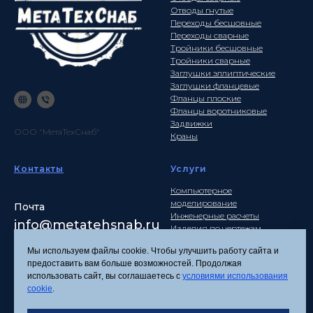
Отводы гнутые
Переходы бесшовные
Переходы сварные
Тройники бесшовные
Тройники сварные
Заглушки эллиптические
Заглушки фланцевые
Фланцы плоские
Фланцы воротниковые
Задвижки
ООО "МетаТехСнаб"
Краны
Контакты
Услуги
Компьютерное
моделирование
Почта
Инженерные расчеты
info
@metatehsnab.ru
Изделия по чертежам
Мы используем файлы cookie. Чтобы улучшить работу сайта и
предоставить вам больше возможностей. Продолжая
использовать сайт, вы соглашаетесь с
условиями использования
Политика
cookie
.
конфиденциальности
Согласие на обработку