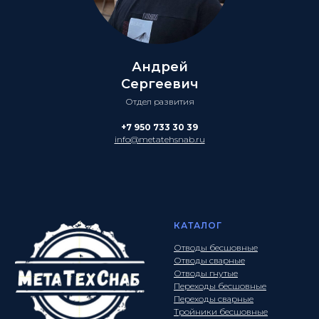
Андрей
Сергеевич
Отдел развития
+7 950 733 30 39
info@metatehsnab.ru
КАТАЛОГ
Отводы бесшовные
Отводы сварные
Отводы гнутые
Переходы бесшовные
Переходы сварные
Тройники бесшовные