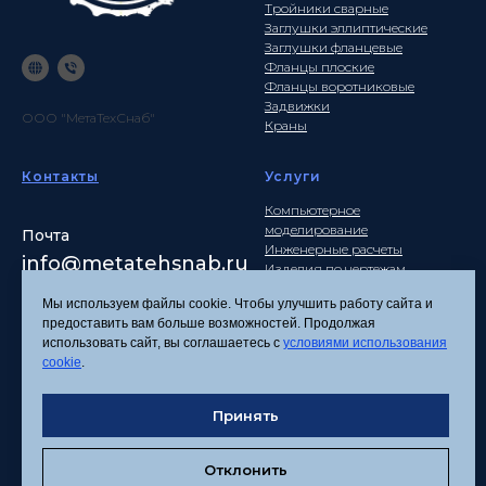
Тройники сварные
Заглушки эллиптические
Заглушки фланцевые
Фланцы плоские
Фланцы воротниковые
Задвижки
ООО "МетаТехСнаб"
Краны
Контакты
Услуги
Компьютерное
моделирование
Почта
Инженерные расчеты
info
@metatehsnab.ru
Изделия по чертежам
Мы используем файлы cookie. Чтобы улучшить работу сайта и
предоставить вам больше возможностей. Продолжая
использовать сайт, вы соглашаетесь с
условиями использования
Политика
cookie
.
конфиденциальности
Согласие на обработку
персональных данных
Принять
Соглашение об
использовании файлов
Отклонить
cookies