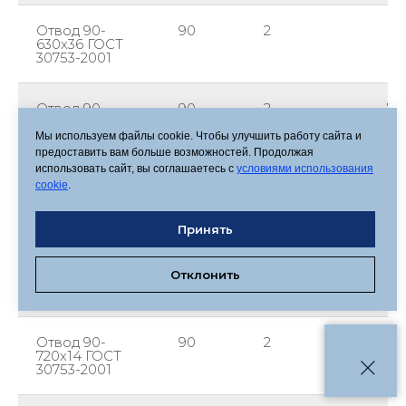
Отвод 90-
90
2
63
630х36 ГОСТ
30753-2001
Отвод 90-
90
2
72
720х9 ГОСТ
30753-2001
Мы используем файлы cookie. Чтобы улучшить работу сайта и
предоставить вам больше возможностей. Продолжая
использовать сайт, вы соглашаетесь с
условиями использования
Отвод 90-
90
2
72
cookie
.
720х10 ГОСТ
30753-2001
Принять
Отвод 90-
90
2
72
Отклонить
720х12 ГОСТ
30753-2001
Отвод 90-
90
2
72
720х14 ГОСТ
30753-2001