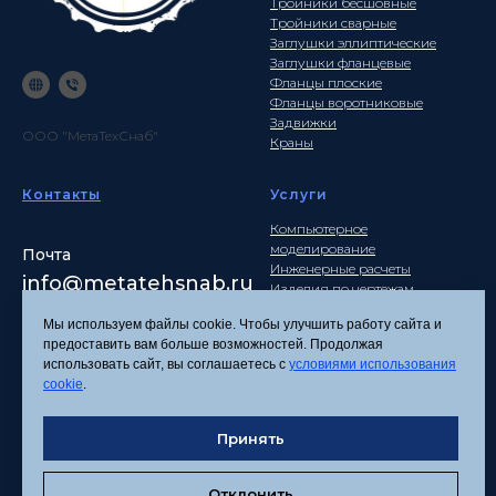
Тройники бесшовные
Тройники сварные
Заглушки эллиптические
Заглушки фланцевые
Фланцы плоские
Фланцы воротниковые
Задвижки
ООО "МетаТехСнаб"
Краны
Контакты
Услуги
Компьютерное
моделирование
Почта
Инженерные расчеты
info
@metatehsnab.ru
Изделия по чертежам
Мы используем файлы cookie. Чтобы улучшить работу сайта и
предоставить вам больше возможностей. Продолжая
использовать сайт, вы соглашаетесь с
условиями использования
Политика
cookie
.
конфиденциальности
Согласие на обработку
персональных данных
Принять
Соглашение об
использовании файлов
Отклонить