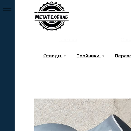
Главная
О к
Отводы
Тройники
Перех