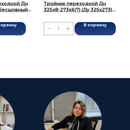
оходной Дн
Тройник переходной Дн
) бесшовный
325x8-273x6(7) (Ду 325x273)
бесшовный ГОСТ 17376-2001
корзину
В корзину