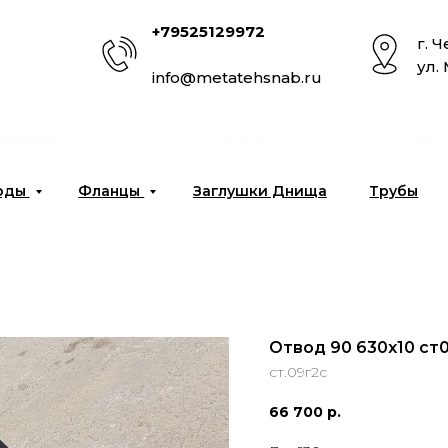
+79525129972
г. 
ул.
info@metatehsnab.ru
омпании
Услуги
Отг
оды
Фланцы
Заглушки Днища
Трубы
Отвод 90 630х10 ст
ст.09г2с
66 700
р.