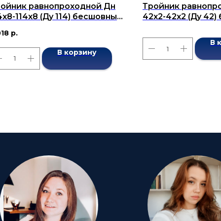
ойник равнопроходной Дн
Тройник равнопр
4x8-114x8 (Ду 114) бесшовный
42x2-42x2 (Ду 42
СТ 17376-2001
ГОСТ 17376-2001
018
р.
В 
В корзину