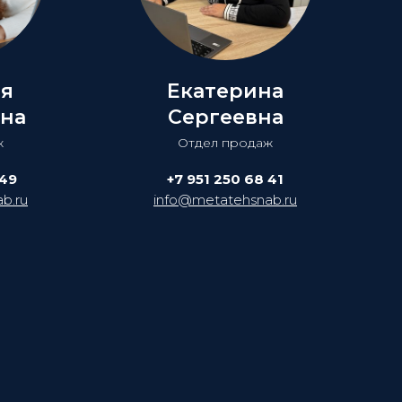
ия
Екатерина
на
Сергеевна
ж
Отдел продаж
 49
+7 951 250 68 41
b.ru
info@metatehsnab.ru