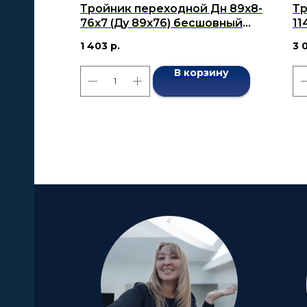
Тройник переходной Дн 89х8-
Тр
76х7 (Ду 89х76) бесшовный
11
ГОСТ 17376-2001
ГО
1 403
р.
3 
В корзину