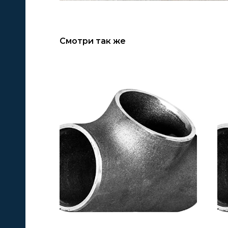
Смотри так же
А