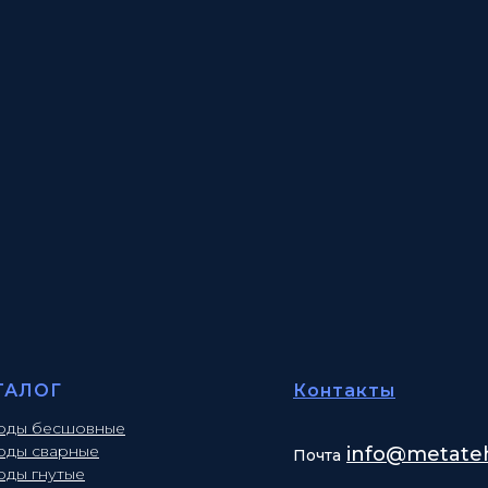
ТАЛОГ
Контакты
оды бесшовные
оды сварные
info
@metateh
Почта
оды гнутые