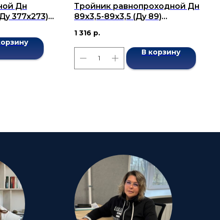
ной Дн
Тройник равнопроходной Дн
(Ду 377x273)
89х3,5-89х3,5 (Ду 89)
7376-2001
бесшовный ГОСТ 17376-2001
1 316
р.
корзину
В корзину