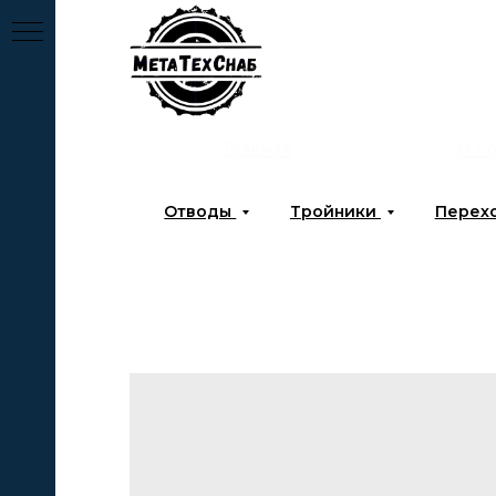
Главная
О к
Отводы
Тройники
Перех