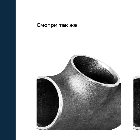
Смотри так же
А