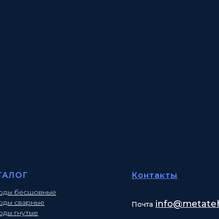
ТАЛОГ
Контакты
оды бесшовные
оды сварные
info
@metateh
Почта
оды гнутые