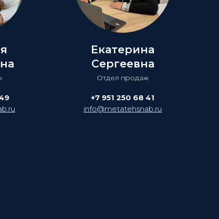
ия
Екатерина
на
Сергеевна
ж
Отдел продаж
 49
+7 951 250 68 41
b.ru
info@metatehsnab.ru