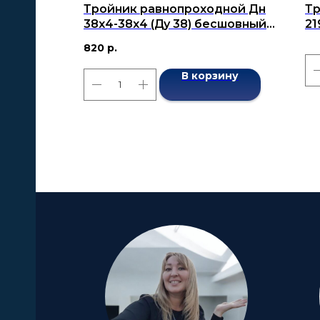
Тройник равнопроходной Дн
Тр
38х4-38х4 (Ду 38) бесшовный
21
ГОСТ 17376-2001
бе
820
р.
В корзину