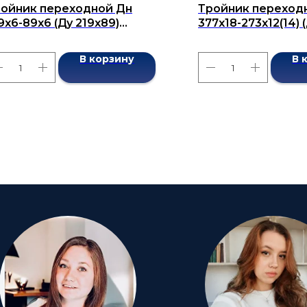
ойник переходной Дн
Тройник переход
9x6-89x6 (Ду 219x89)
377x18-273x12(14) 
сшовный ГОСТ 17376-2001
бесшовный ГОСТ 1
В корзину
В 