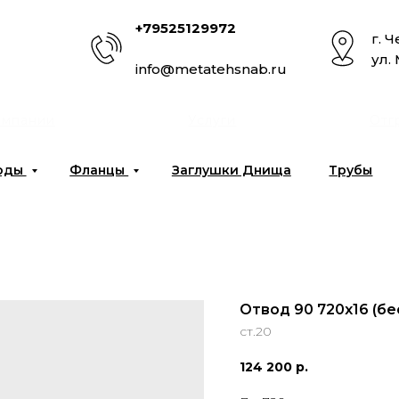
+79525129972
г. 
ул.
info@metatehsnab.ru
омпании
Услуги
Отг
оды
Фланцы
Заглушки Днища
Трубы
Отвод 90 720х16 (б
ст.20
124 200
р.