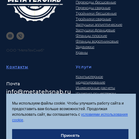
Переходы бесшовные
Переходы сварные
Тройники бесшовные
Тройники сварные
Заглушки эллиптические
Заглушки фланцевые
Фланцы плоские
Фланцы воротниковые
Задвижки
ООО "МетаТехСнаб"
Краны
Контакты
Услуги
Компьютерное
моделирование
Почта
Инженерные расчеты
info
@metatehsnab.ru
Изделия по чертежам
Мы используем файлы cookie. Чтобы улучшить работу сайта и
предоставить вам больше возможностей. Продолжая
использовать сайт, вы соглашаетесь с
условиями использования
Политика
cookie
.
конфиденциальности
Согласие на обработку
персональных данных
Принять