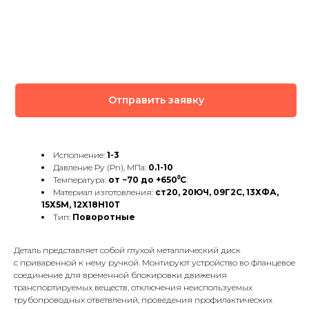
Отправить заявку
Исполнение:
1-3
Давление Ру (Рn), МПа:
0.1-10
Температура:
от −70 до +650⁰C
.
Материал изготовления:
ст20, 20ЮЧ, 09Г2С, 13ХФА,
15Х5М, 12Х18Н10Т
Тип:
Поворотные
Деталь представляет собой глухой металлический диск
с приваренной к нему ручкой. Монтируют устройство во фланцевое
соединение для временной блокировки движения
транспортируемых веществ, отключения неиспользуемых
трубопроводных ответвлений, проведения профилактических